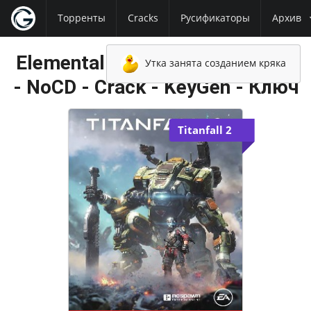
Торренты
Cracks
Русификаторы
Архив
Elemental War of Magic NoDVD
Утка занята созданием кряка
- NoCD - Crack - KeyGen - Ключ
Titanfall 2