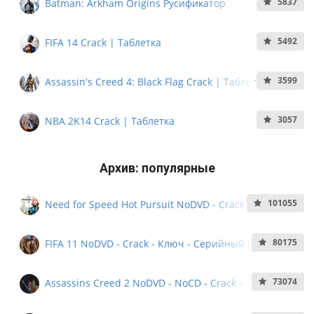
5837
Batman: Arkham Origins Русификатор
5492
FIFA 14 Crack | Таблетка
3599
Assassin's Creed 4: Black Flag Crack | Таблетка
3057
NBA 2K14 Crack | Таблетка
Архив: популярные
101055
Need for Speed Hot Pursuit NoDVD - Crack - Ключ -
Кряк - Серийный номер
80175
FIFA 11 NoDVD - Crack - Ключ - Серийный Номер -
NoCD
73074
Assassins Creed 2 NoDVD - NoCD - Crack -
Серийный Номер