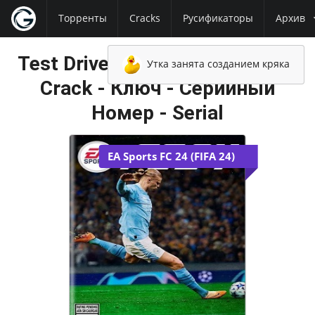
Торренты
Cracks
Русификаторы
Архив
Test Drive Unlimited 2 NoDVD -
Утка занята созданием кряка
Crack - Ключ - Серийный
Номер - Serial
EA Sports FC 24 (FIFA 24)