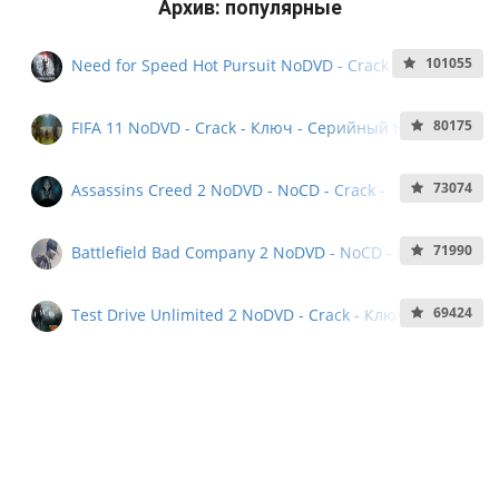
Архив: популярные
101055
Need for Speed Hot Pursuit NoDVD - Crack - Ключ -
Кряк - Серийный номер
80175
FIFA 11 NoDVD - Crack - Ключ - Серийный Номер -
NoCD
73074
Assassins Creed 2 NoDVD - NoCD - Crack -
Серийный Номер
71990
Battlefield Bad Company 2 NoDVD - NoCD - Crack -
Серийный номер - KeyGen
69424
Test Drive Unlimited 2 NoDVD - Crack - Ключ -
Серийный Номер - Serial