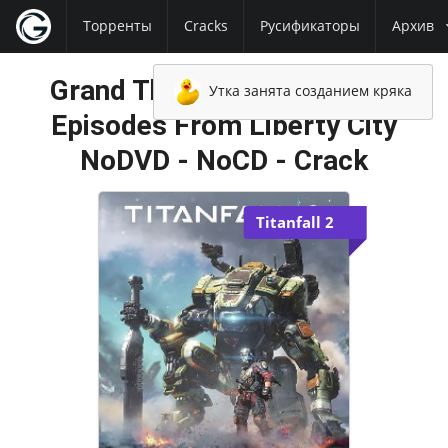
Торренты
Cracks
Русификаторы
Архив
Grand Theft Auto 4 (GTA 4)
Утка занята созданием кряка
Episodes From Liberty City
NoDVD - NoCD - Crack
Titanfall 2