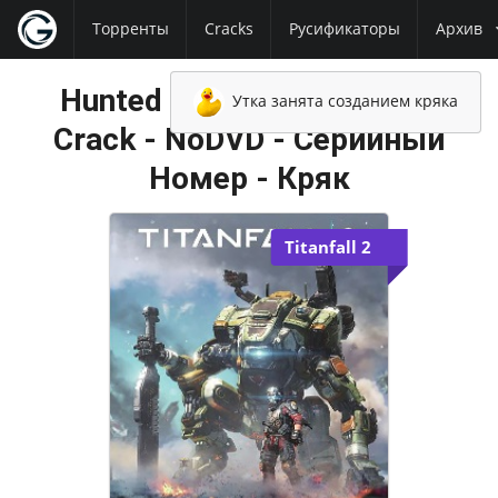
Торренты
Cracks
Русификаторы
Архив
Hunted The Demon's Forge
Утка занята созданием кряка
Crack - NoDVD - Серийный
Номер - Кряк
Titanfall 2