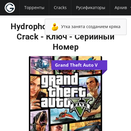
Торренты
Cracks
Русификаторы
Архив
Hydrophobia NoDVD - NoCD -
Утка занята созданием кряка
Crack - Ключ - Серийный
Номер
Grand Theft Auto V