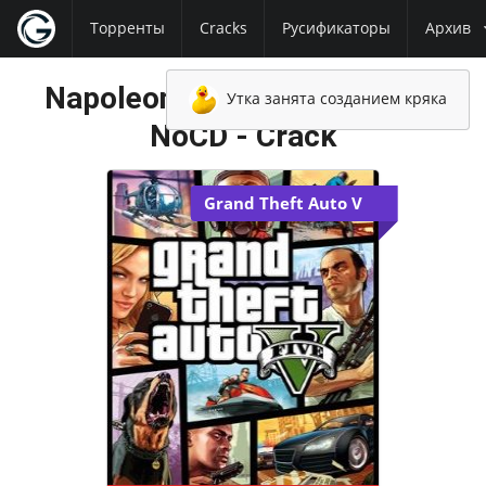
Торренты
Cracks
Русификаторы
Архив
Napoleon Total War NoDVD -
Утка занята созданием кряка
NoCD - Crack
Grand Theft Auto V