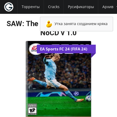
Торренты
Cracks
Русификаторы
Архив
SAW: The Video Game NoDVD -
Утка занята созданием кряка
NoCD v 1.0
EA Sports FC 24 (FIFA 24)