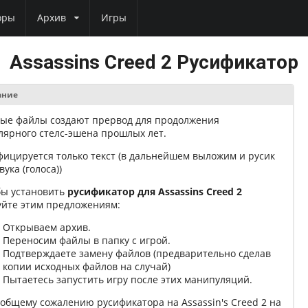
оры
Архив
Игры
Assassins Creed 2 Русификатор
ание
ые файлы создают прервод для продолжения
лярного стелс-эшена прошлых лет.
фицируется только текст (в дальнейшем выложим и русик
вука (голоса))
бы установить
русификатор для Assassins Creed 2
уйте этим предложениям:
Открываем архив.
Переносим файлы в папку с игрой.
Подтверждаете замену файлов (предварительно сделав
копии исходных файлов на случай)
Пытаетесь запустить игру после этих манипуляций.
еобщему сожалению русификатора на Assassin's Creed 2 на