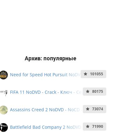
Архив: популярные
101055
Need for Speed Hot Pursuit NoDVD - Crack
- Ключ - Кряк - Серийный номер
80175
FIFA 11 NoDVD - Crack - Ключ - Серийный
Номер - NoCD
73074
Assassins Creed 2 NoDVD - NoCD - Crack -
Серийный Номер
71990
Battlefield Bad Company 2 NoDVD - NoCD -
Crack - Серийный номер - KeyGen