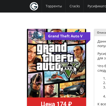
Торренты
Cracks
Русификат
Опис
Grand Theft Auto V
Данн
попу
Руси
для з
Что 
след
Цена 174 ₽
К вс