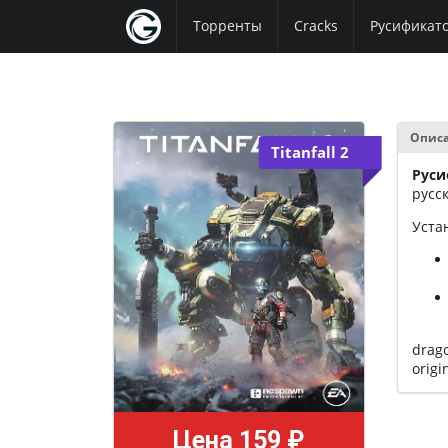
Торренты
Cracks
Русификат
Опис
Titanfall 2
Руси
русс
Уста
drag
origi
Цена 159 ₽