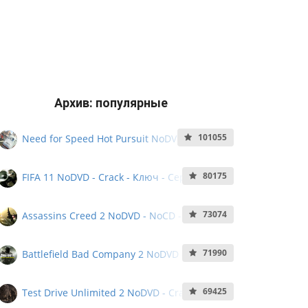
Архив: популярные
101055
Need for Speed Hot Pursuit NoDVD - Crack
- Ключ - Кряк - Серийный номер
80175
FIFA 11 NoDVD - Crack - Ключ - Серийный
Номер - NoCD
73074
Assassins Creed 2 NoDVD - NoCD - Crack -
Серийный Номер
71990
Battlefield Bad Company 2 NoDVD - NoCD -
Crack - Серийный номер - KeyGen
69425
Test Drive Unlimited 2 NoDVD - Crack -