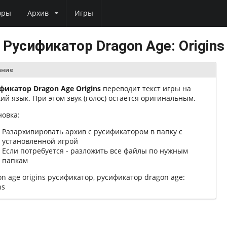
оры
Архив
Игры
Русификатор Dragon Age: Origins
ание
фикатор
Dragon Age Origins
переводит текст игры на
кий язык. При этом звук (голос) остается оригинальным.
новка:
Разархивировать архив с русификатором в папку с
установленной игрой
Если потребуется - разложить все файлы по нужным
папкам
on age origins русификатор, русификатор dragon age:
ns