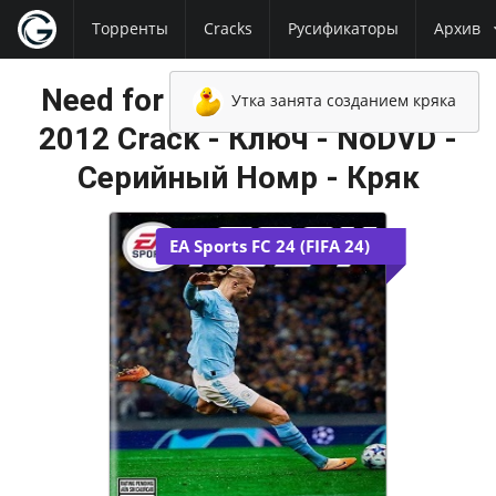
Торренты
Cracks
Русификаторы
Архив
Need for Speed Most Wanted
Утка занята созданием кряка
2012 Crack - Ключ - NoDVD -
Серийный Номр - Кряк
EA Sports FC 24 (FIFA 24)