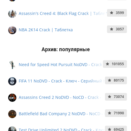
3599
Assassin's Creed 4: Black Flag Crack | Таблетка
3057
NBA 2K14 Crack | Таблетка
Архив: популярные
101055
Need for Speed Hot Pursuit NoDVD - Crack - Ключ -
Кряк - Серийный номер
80175
FIFA 11 NoDVD - Crack - Ключ - Серийный Номер -
NoCD
73074
Assassins Creed 2 NoDVD - NoCD - Crack -
Серийный Номер
71990
Battlefield Bad Company 2 NoDVD - NoCD - Crack -
Серийный номер - KeyGen
69425
Test Drive Unlimited 2 NoDVD - Crack - Ключ -