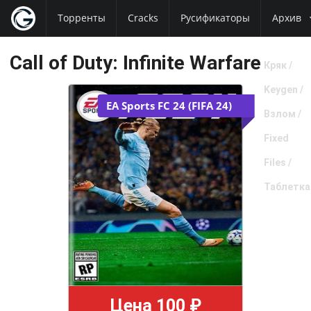
Торренты
Cracks
Русификаторы
Архив
Call of Duty: Infinite Warfare
Кряк /
Keygen /
EA Sports FC 24 (FIFA 24)
Взлом /
Fixed
Files /
Таблетка
Цена 100 ₽