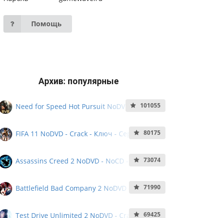
Помощь
Архив: популярные
101055
Need for Speed Hot Pursuit NoDVD - Crack
- Ключ - Кряк - Серийный номер
80175
FIFA 11 NoDVD - Crack - Ключ - Серийный
Номер - NoCD
73074
Assassins Creed 2 NoDVD - NoCD - Crack -
Серийный Номер
71990
Battlefield Bad Company 2 NoDVD - NoCD -
Crack - Серийный номер - KeyGen
69425
Test Drive Unlimited 2 NoDVD - Crack -