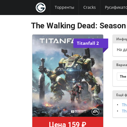
Торренты
Cracks
Русификат
The Walking Dead: Season
Инфо
Titanfall 2
На д
Вариа
The
Ещё ф
Th
Th
Цена 159 ₽