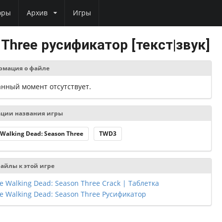
оры
Архив
Игры
 Three русификатор [текст|звук]
рмация о файле
анный момент отсутствует.
ции названия игры
 Walking Dead: Season Three
TWD3
айлы к этой игре
e Walking Dead: Season Three Crack | Таблетка
e Walking Dead: Season Three Русификатор