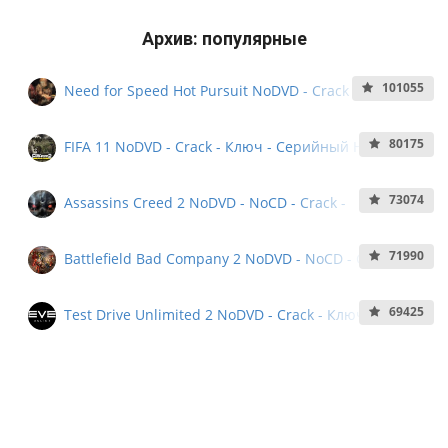
Архив: популярные
101055
Need for Speed Hot Pursuit NoDVD - Crack - Ключ -
Кряк - Серийный номер
80175
FIFA 11 NoDVD - Crack - Ключ - Серийный Номер -
NoCD
73074
Assassins Creed 2 NoDVD - NoCD - Crack -
Серийный Номер
71990
Battlefield Bad Company 2 NoDVD - NoCD - Crack -
Серийный номер - KeyGen
69425
Test Drive Unlimited 2 NoDVD - Crack - Ключ -
Серийный Номер - Serial