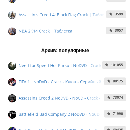
3599
Assassin's Creed 4: Black Flag Crack | Таблетка
3057
NBA 2K14 Crack | Таблетка
Архив: популярные
101055
Need for Speed Hot Pursuit NoDVD - Crack - Ключ -
Кряк - Серийный номер
80175
FIFA 11 NoDVD - Crack - Ключ - Серийный Номер -
NoCD
73074
Assassins Creed 2 NoDVD - NoCD - Crack -
Серийный Номер
71990
Battlefield Bad Company 2 NoDVD - NoCD - Crack -
Серийный номер - KeyGen
69425