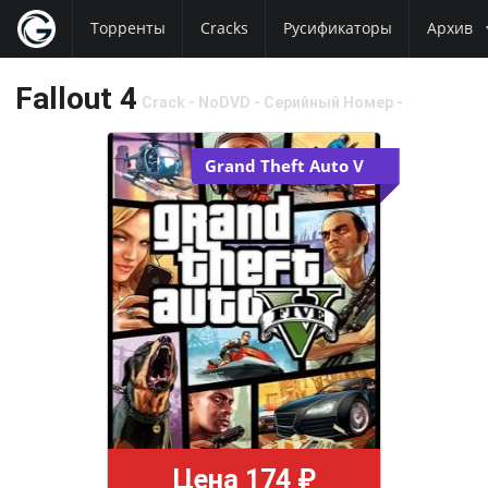
Торренты
Cracks
Русификаторы
Архив
Fallout 4
Crack - NoDVD - Серийный Номер -
Лекарство - Keygen
Grand Theft Auto V
Цена 174 ₽